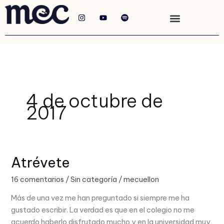
Ir
I
Y
S
al
n
o
p
s
u
o
contenido
t
t
t
a
u
i
g
b
f
r
e
y
a
m
4 de octubre de
2017
Atrévete
Atrévete
16 comentarios
/
Sin categoría
/
mecuellon
Más de una vez me han preguntado si siempre me ha
gustado escribir. La verdad es que en el colegio no me
acuerdo haberlo disfrutado mucho y en la universidad muy